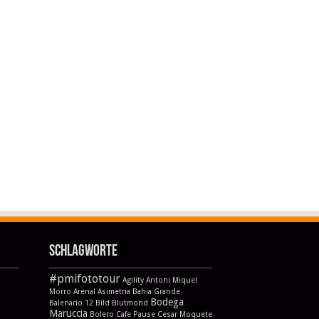
Schlagworte
#pmifototour
Agility
Antoni Miquel
Morro
Arenal
Asimetria
Bahia Grande
Bodega
Balenario 12
Bild
Blutmond
Maruccia
Bolero
Cafe Pause
Cesar Moquete