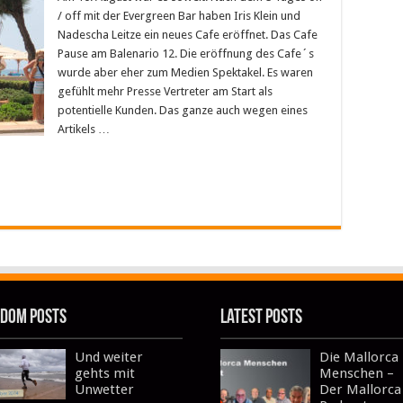
d
/ off mit der Evergreen Bar haben Iris Klein und
descha
tze
Nadescha Leitze ein neues Cafe eröffnet. Das Cafe
öffnen
Pause am Balenario 12. Die eröffnung des Cafe´s
ues
fe
wurde aber eher zum Medien Spektakel. Es waren
r
gefühlt mehr Presse Vertreter am Start als
ya
potentielle Kunden. Das ganze auch wegen eines
lma
Artikels …
dom Posts
Latest Posts
Und weiter
Die Mallorca
gehts mit
Menschen –
Unwetter
Der Mallorca