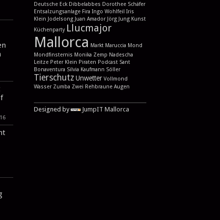
Deutsche Eck
Dibbelabbes
Dorothee Schäfer
Entsalzungsanlage
Fira
Ingo Wohlfeil
Iris
Klein
Jodelsong
Juan Amador
Jörg Jung
Kunst
Llucmajor
Küchenparty
Mallorca
en
Markt
Maruccia
Mond
n
Mondfinsternis
Monika Zemp
Nadescha
Leitze
Peter Klein
Piraten
Podcast
Sant
Bonaventura
Silvia Kaufmann
Sóller
Tierschutz
Unwetter
Vollmond
Wasser
Zumba
Zwei Rehbraune Augen
t
f
Designed by
JumpIT Mallorca
016
ht
g