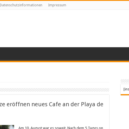
Datenschutzinformationen
Impressum
[in
tze eröffnen neues Cafe an der Playa de
in
Am 10. August war es soweit. Nach dem 5 Tages on