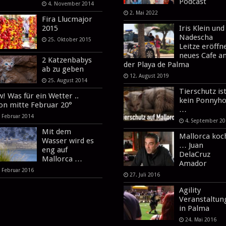
Podcast
4. November 2014
2. Mai 2022
Fira Llucmajor
2015
Iris Klein und
Nadescha
25. Oktober 2015
Leitze eröffn
neues Cafe a
2 Katzenbabys
der Playa de Palma
ab zu geben
12. August 2019
25. August 2014
Tierschutz is
! Was für ein Wetter ..
kein Ponnyho
on mitte Februar 20°
…
. Februar 2014
4. September 2
Mit dem
Mallorca koc
Wasser wird es
… Juan
eng auf
DelaCruz
Mallorca …
Amador
. Februar 2016
27. Juli 2016
Agility
Veranstaltun
in Palma
24. Mai 2016