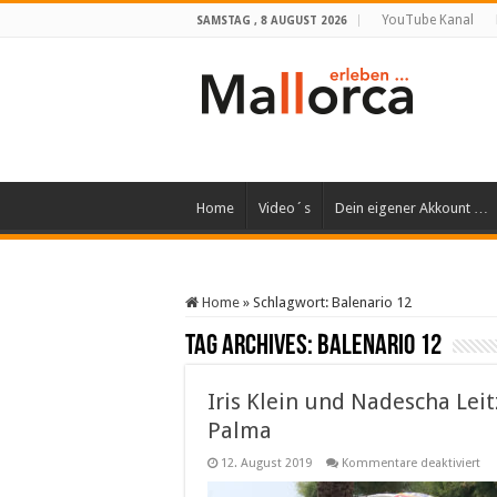
YouTube Kanal
SAMSTAG , 8 AUGUST 2026
Home
Video´s
Dein eigener Akkount …
Home
»
Schlagwort:
Balenario 12
Tag Archives:
Balenario 12
Iris Klein und Nadescha Lei
Palma
für
12. August 2019
Kommentare deaktiviert
Iris
Kle