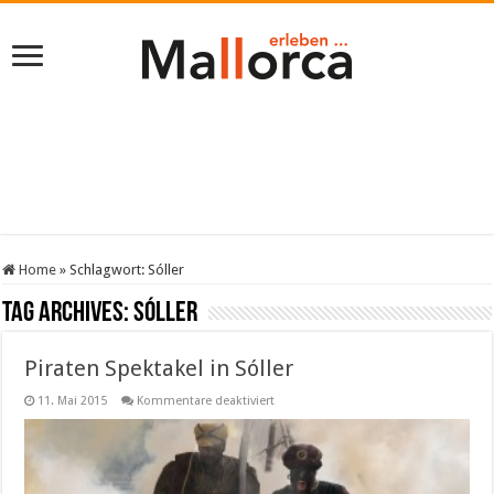
Home
»
Schlagwort:
Sóller
Tag Archives:
Sóller
Piraten Spektakel in Sóller
für
11. Mai 2015
Kommentare deaktiviert
Piraten
Spektakel
in
Sóller