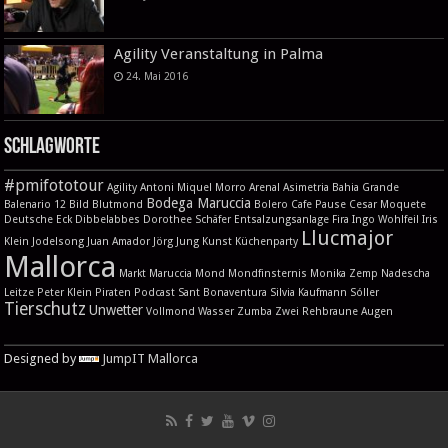
Agility Veranstaltung in Palma
24. Mai 2016
Schlagworte
#pmifototour
Agility
Antoni Miquel Morro
Arenal
Asimetria
Bahia Grande
Bodega Maruccia
Balenario 12
Bild
Blutmond
Bolero
Cafe Pause
Cesar Moquete
Deutsche Eck
Dibbelabbes
Dorothee Schäfer
Entsalzungsanlage
Fira
Ingo Wohlfeil
Iris
Llucmajor
Klein
Jodelsong
Juan Amador
Jörg Jung
Kunst
Küchenparty
Mallorca
Markt
Maruccia
Mond
Mondfinsternis
Monika Zemp
Nadescha
Leitze
Peter Klein
Piraten
Podcast
Sant Bonaventura
Silvia Kaufmann
Sóller
Tierschutz
Unwetter
Vollmond
Wasser
Zumba
Zwei Rehbraune Augen
Designed by
JumpIT Mallorca