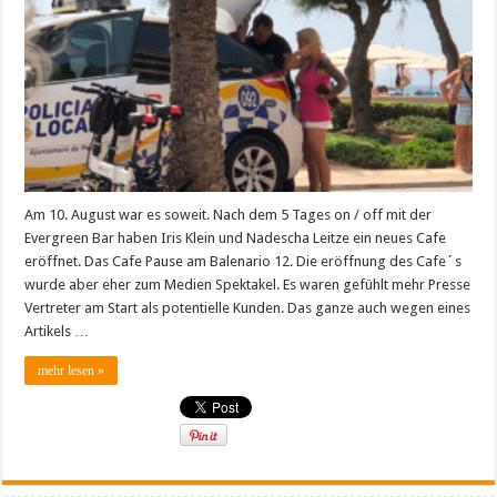
Leitze
eröffnen
neues
Cafe
an
der
Playa
de
Palma
Am 10. August war es soweit. Nach dem 5 Tages on / off mit der
Evergreen Bar haben Iris Klein und Nadescha Leitze ein neues Cafe
eröffnet. Das Cafe Pause am Balenario 12. Die eröffnung des Cafe´s
wurde aber eher zum Medien Spektakel. Es waren gefühlt mehr Presse
Vertreter am Start als potentielle Kunden. Das ganze auch wegen eines
Artikels …
mehr lesen »