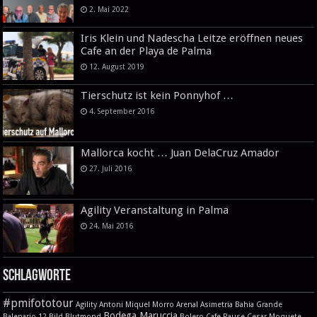
2. Mai 2022
Iris Klein und Nadescha Leitze eröffnen neues
Cafe an der Playa de Palma
12. August 2019
Tierschutz ist kein Ponnyhof …
4. September 2016
Mallorca kocht … Juan DelaCruz Amador
27. Juli 2016
Agility Veranstaltung in Palma
24. Mai 2016
Schlagworte
#pmifototour
Agility
Antoni Miquel Morro
Arenal
Asimetria
Bahia Grande
Bodega Maruccia
Balenario 12
Bild
Blutmond
Bolero
Cafe Pause
Cesar Moquete